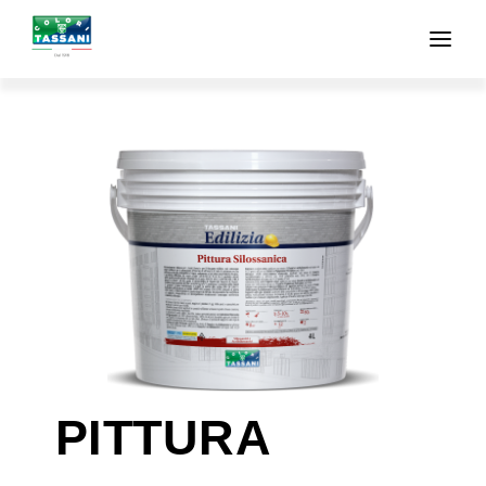
HOME
AZIENDA
PRODOTTI
PUNTI VENDITA
CONTATTI
PITTURA
AREA RISERVATA