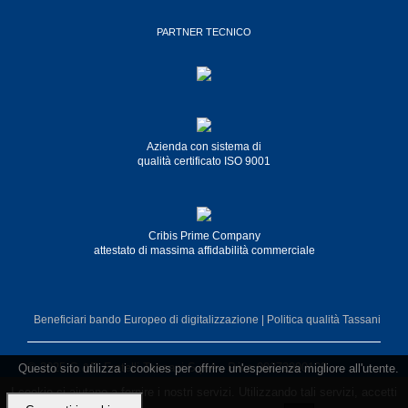
PARTNER TECNICO
Azienda con sistema di
qualità certificato ISO 9001
Cribis Prime Company
attestato di massima affidabilità commerciale
Beneficiari bando Europeo di digitalizzazione
|
Politica qualità Tassani
© 2025 G.&P. Fratelli Tassani S.p.A - P.iva 00272990102
Questo sito utilizza i cookies per offrire un'esperienza migliore all'utente.
I cookie ci aiutano a fornire i nostri servizi. Utilizzando tali servizi, accetti
Privacy Policy